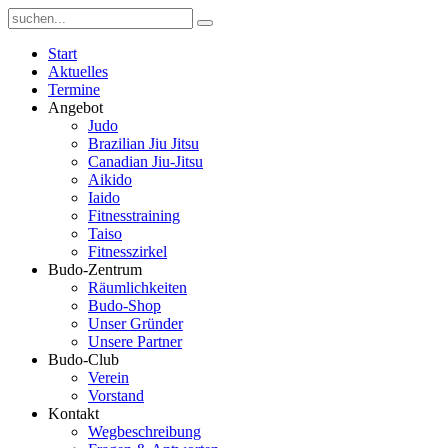
Start
Aktuelles
Termine
Angebot
Judo
Brazilian Jiu Jitsu
Canadian Jiu-Jitsu
Aikido
Iaido
Fitnesstraining
Taiso
Fitnesszirkel
Budo-Zentrum
Räumlichkeiten
Budo-Shop
Unser Gründer
Unsere Partner
Budo-Club
Verein
Vorstand
Kontakt
Wegbeschreibung