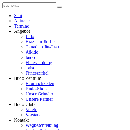
Start
Aktuelles
Termine
Angebot
Judo
Brazilian Jiu Jitsu
Canadian Jiu-Jitsu
Aikido
Iaido
Fitnesstraining
Taiso
Fitnesszirkel
Budo-Zentrum
Räumlichkeiten
Budo-Shop
Unser Gründer
Unsere Partner
Budo-Club
Verein
Vorstand
Kontakt
Wegbeschreibung