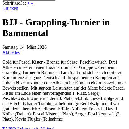
Schriftgröße:
+
–
Drucken
BJJ - Grappling-Turnier in
Bammental
Samstag, 14. März 2026
Aktuelles
Gold für Pascal Kister - Bronze für Sergej Paschkewitsch. Drei
Athleten unserer neuen Brazilian Jiu-Jitsu-Gruppe waren beim
Grappling-Turnier in Bammental am Start und stellte sich dort der
Konkurrenz aus ganz Deutschland. In spannenden Kämpfen auf
hohem Niveau konnten die Athleten ihr Können eindrucksvoll unter
Beweis stellen. Mit starken Leistungen auf der Matte belegte Pascal
Kister am Ende einen hervorragenden 1. Platz, Sergej
Paschkewitsch wurde mit dem 3. Platz belohnt. Diese Erfolge sind
das Ergebnis harter Trainingsarbeit und großer Disziplin und wir
gratulieren herzlich zu diesem Erfolg. Auf dem Foto v.l.: David
Kolbe (Trainer), Pascal Kister (1.Platz), Sergej Paschkewitsch (3.
Platz), Kevin Flügler (Teilnahme)
TAISO-Lehrgang in Maintal