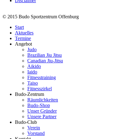
Disclaimer
© 2015 Budo Sportzentrum Offenburg
Start
Aktuelles
Termine
Angebot
Judo
Brazilian Jiu Jitsu
Canadian Jiu-Jitsu
Aikido
Iaido
Fitnesstraining
Taiso
Fitnesszirkel
Budo-Zentrum
Räumlichkeiten
Budo-Shop
Unser Gründer
Unsere Partner
Budo-Club
Verein
Vorstand
Kontakt