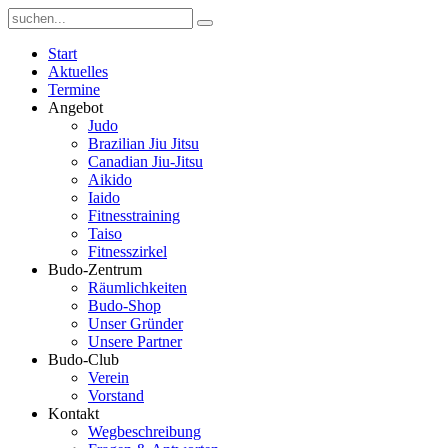
Start
Aktuelles
Termine
Angebot
Judo
Brazilian Jiu Jitsu
Canadian Jiu-Jitsu
Aikido
Iaido
Fitnesstraining
Taiso
Fitnesszirkel
Budo-Zentrum
Räumlichkeiten
Budo-Shop
Unser Gründer
Unsere Partner
Budo-Club
Verein
Vorstand
Kontakt
Wegbeschreibung