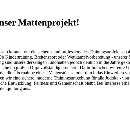
nser Mattenprojekt!
am können wir ein sicheres und professionelles Trainingsumfeld schaff
Ob Kindertraining, Breitensport oder Wettkampfvorbereitung - unserer 
zung sind unsere derzeitigen Judomatten jedoch deutlich in die Jahre 
äche im großen Dojo vollständig erneuern. Dafür brauchen wir eure Unt
ende, die Übernahme eines "Mattenstücks" oder durch das Einwerben vo
affen wir eine sichere, moderne Trainingsumgebung für alle Judoka - v
liche Entwicklung, Fairness und Gemeinschaft bleibt. Bei Interesse er
denquittung aus.