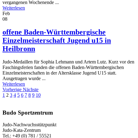
vergangenen Wochenende ...
Weiterlesen
Feb
08
offene Baden-Württembergische
Einzelmeisterschaft Jugend u15 in
Heilbronn
Judo-Medaillen für Sophia Lehmann und Artem Lutz. Kurz vor den
Faschingsferien fanden die offenen Baden-Württembergischen
Einzelmeisterschaften in der Altersklasse Jugend U15 statt.
Ausgetragen wurde ...
Weiterlesen
Vorherige
Nächste
1
2
3
4
5
6
7
8
9
10
Budo Sportzentrum
Judo-Nachwuchsstützpunkt
Judo-Kata-Zentrum
Tel.: +49 (0) 781 / 55521