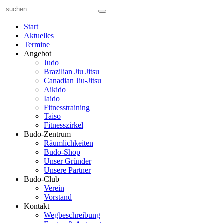
Start
Aktuelles
Termine
Angebot
Judo
Brazilian Jiu Jitsu
Canadian Jiu-Jitsu
Aikido
Iaido
Fitnesstraining
Taiso
Fitnesszirkel
Budo-Zentrum
Räumlichkeiten
Budo-Shop
Unser Gründer
Unsere Partner
Budo-Club
Verein
Vorstand
Kontakt
Wegbeschreibung