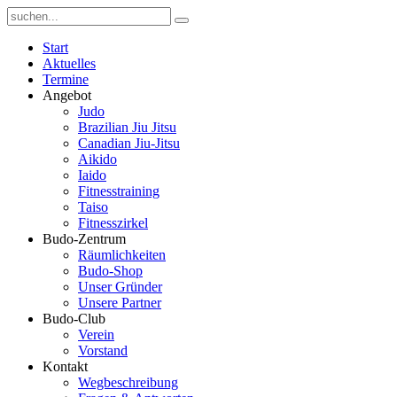
Start
Aktuelles
Termine
Angebot
Judo
Brazilian Jiu Jitsu
Canadian Jiu-Jitsu
Aikido
Iaido
Fitnesstraining
Taiso
Fitnesszirkel
Budo-Zentrum
Räumlichkeiten
Budo-Shop
Unser Gründer
Unsere Partner
Budo-Club
Verein
Vorstand
Kontakt
Wegbeschreibung