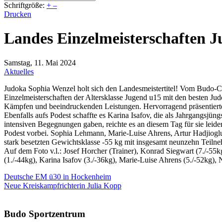
Schriftgröße:
+
–
Drucken
Landes Einzelmeisterschaften J
Samstag, 11. Mai 2024
Aktuelles
Judoka Sophia Wenzel holt sich den Landesmeistertitel! Vom Budo-
Einzelmeisterschaften der Altersklasse Jugend u15 mit den besten Ju
Kämpfen und beeindruckenden Leistungen. Hervorragend präsentierte 
Ebenfalls aufs Podest schaffte es Karina Isafov, die als Jahrgangsjüng
intensiven Begegnungen gaben, reichte es an diesem Tag für sie leid
Podest vorbei. Sophia Lehmann, Marie-Luise Ahrens, Artur Hadjioglu
stark besetzten Gewichtsklasse -55 kg mit insgesamt neunzehn Teilneh
Auf dem Foto v.l.: Josef Horcher (Trainer), Konrad Siegwart (7./-55
(1./-44kg), Karina Isafov (3./-36kg), Marie-Luise Ahrens (5./-52kg), 
Deutsche EM ü30 in Hockenheim
Neue Kreiskampfrichterin Julia Kopp
Budo Sportzentrum