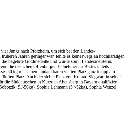
ier Jungs nach Pforzheim, um sich bei den Landes-
früheren Jahren geringer war, fehlte es keineswegs an hochkarätigen
h die begehrte Goldmedaille und wurde somit Landesmeisterin.
enn die restlichen Offenburger Teilnehmer ihr Bestes in teils
asse -50 kg mit seinem undankbaren vierten Platz ganz knapp am
ünften Platz. Auch der siebte Platz von Konrad Siegwart in seiner
ür die Süddeutschen in Kürze in Abensberg in Bayern qualifiziert.
t Sobotzik (5./-50kg), Sophia Lehmann (5./-52kg), Sophia Wenzel