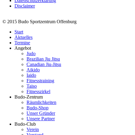
Datenschutzerklärung
Disclaimer
© 2015 Budo Sportzentrum Offenburg
Start
Aktuelles
Termine
Angebot
Judo
Brazilian Jiu Jitsu
Canadian Jiu-Jitsu
Aikido
Iaido
Fitnesstraining
Taiso
Fitnesszirkel
Budo-Zentrum
Räumlichkeiten
Budo-Shop
Unser Gründer
Unsere Partner
Budo-Club
Verein
Vorstand