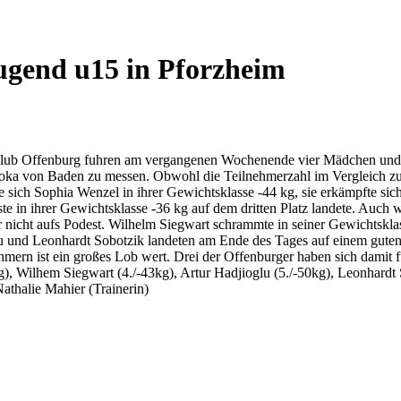
ugend u15 in Pforzheim
Club Offenburg fuhren am vergangenen Wochenende vier Mädchen und v
doka von Baden zu messen. Obwohl die Teilnehmerzahl im Vergleich zu 
sich Sophia Wenzel in ihrer Gewichtsklasse -44 kg, sie erkämpfte sic
ste in ihrer Gewichtsklasse -36 kg auf dem dritten Platz landete. Auch w
er nicht aufs Podest. Wilhelm Siegwart schrammte in seiner Gewichtskl
 und Leonhardt Sobotzik landeten am Ende des Tages auf einem guten f
mern ist ein großes Lob wert. Drei der Offenburger haben sich damit f
kg), Wilhem Siegwart (4./-43kg), Artur Hadjioglu (5./-50kg), Leonhard
Nathalie Mahier (Trainerin)