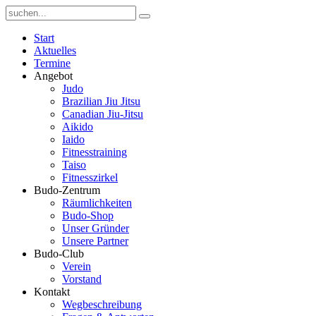
Start
Aktuelles
Termine
Angebot
Judo
Brazilian Jiu Jitsu
Canadian Jiu-Jitsu
Aikido
Iaido
Fitnesstraining
Taiso
Fitnesszirkel
Budo-Zentrum
Räumlichkeiten
Budo-Shop
Unser Gründer
Unsere Partner
Budo-Club
Verein
Vorstand
Kontakt
Wegbeschreibung